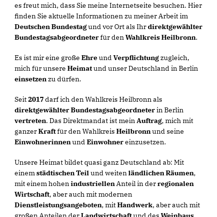
es freut mich, dass Sie meine Internetseite besuchen. Hier
finden Sie aktuelle Informationen zu meiner Arbeit im
Deutschen Bundestag
und vor Ort als Ihr
direktgewählter
Bundestagsabgeordneter
für den
Wahlkreis Heilbronn
.
Es ist mir eine große
Ehre
und
Verpflichtung
zugleich,
mich für unsere
Heimat
und unser Deutschland in Berlin
einsetzen
zu dürfen.
Seit
2017
darf ich den Wahlkreis Heilbronn als
direktgewählter Bundestagsabgeordneter
in Berlin
vertreten
. Das Direktmandat ist mein
Auftrag
, mich mit
ganzer
Kraft
für den Wahlkreis
Heilbronn
und seine
Einwohnerinnen
und
Einwohner
einzusetzen.
Unsere Heimat bildet quasi ganz Deutschland ab: Mit
einem
städtischen Teil
und weiten
ländlichen Räumen
,
mit einem hohen
industriellen
Anteil in der
regionalen
Wirtschaft
, aber auch mit modernen
Dienstleistungsangeboten
, mit
Handwerk
, aber auch mit
großen Anteilen der
Landwirtschaft
und des
Weinbaus
.