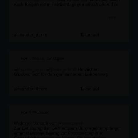
nach Ringen mit mir selbst dagegen entschieden. 1/3
#BVerfG #
Richterwahl
#
WELT
mehr
https://t.co/7IAmbJe7HS
alexander_throm
Teilen auf
vor
1 Monat 15 Tagen
@
mueller_sepp
@
StefingerMdB
Herzlichen
Glückwunsch für den gemeinsamen Lebensweg.
alexander_throm
Teilen auf
vor
3 Monaten
Wichtiger Vorstoß von @
jensspahn
!
Zur Entlastung der GKV müssen Bürgergeldempfänger
einen stärkeren Beitrag zur Finanzierung ihrer