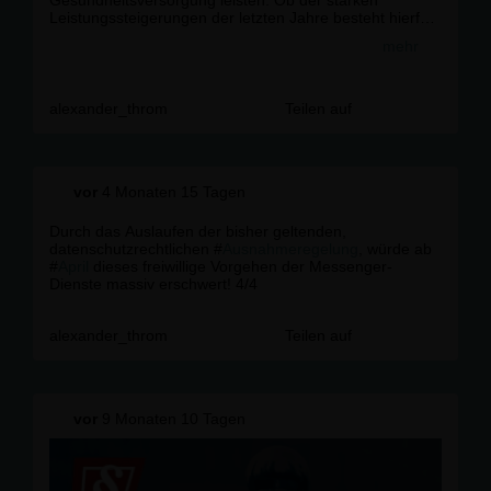
Gesundheitsversorgung leisten. Ob der starken
Leistungssteigerungen der letzten Jahre besteht hierfür
ausreichend Spielraum.
mehr
https://t.co/RPmAvgtgpo
alexander_throm
Teilen auf
vor
4 Monaten 15 Tagen
Durch das Auslaufen der bisher geltenden,
datenschutzrechtlichen #
Ausnahmeregelung
, würde ab
#
April
dieses freiwillige Vorgehen der Messenger-
Dienste massiv erschwert! 4/4
alexander_throm
Teilen auf
vor
9 Monaten 10 Tagen