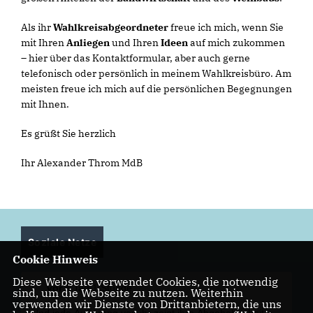
Als ihr
Wahlkreisabgeordneter
freue ich mich, wenn Sie
mit Ihren
Anliegen
und Ihren
Ideen
auf mich zukommen
– hier über das Kontaktformular, aber auch gerne
telefonisch oder persönlich in meinem Wahlkreisbüro. Am
meisten freue ich mich auf die persönlichen Begegnungen
mit Ihnen.
Es grüßt Sie herzlich
Ihr Alexander Throm MdB
Soziale Netze
Cookie Hinweis
Diese Webseite verwendet Cookies, die notwendig
vor
1 Tag 1 Stunde
sind, um die Webseite zu nutzen. Weiterhin
verwenden wir Dienste von Drittanbietern, die uns