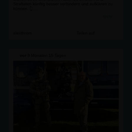
Straftaten künftig besser verhindern und aufklären zu
können. 👆
mehr
#
jurafakten
#
inneresicherheit
#
throm
#
cdu
alexthrom
Teilen auf
vor
9 Monaten 15 Tagen