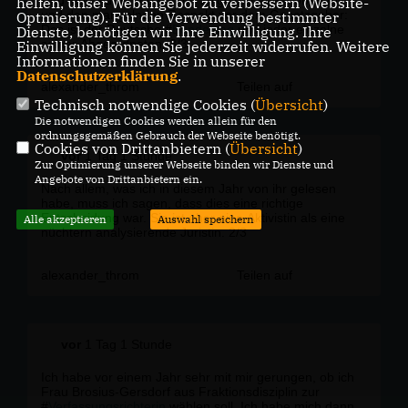
Und jede Äußerung von ihr zeigt ihre Abgehobenheit
helfen, unser Webangebot zu verbessern (Website-
und den mangelnden Respekt vor dem Gesetzgeber:
Optmierung). Für die Verwendung bestimmter
Das ist der Deutsche #
Bundestag
und jeder einzelne
Dienste, benötigen wir Ihre Einwilligung. Ihre
seiner Abgeordneten. 3/3
Einwilligung können Sie jederzeit widerrufen. Weitere
Informationen finden Sie in unserer
Datenschutzerklärung
.
alexander_throm
Teilen auf
Technisch notwendige Cookies (
Übersicht
)
Die notwendigen Cookies werden allein für den
ordnungsgemäßen Gebrauch der Webseite benötigt.
Cookies von Drittanbietern (
Übersicht
)
vor
1 Tag 1 Stunde
Zur Optimierung unserer Webseite binden wir Dienste und
Angebote von Drittanbietern ein.
Nach allem, was ich in diesem Jahr von ihr gelesen
habe, muss ich sagen, dass dies eine richtige
Entscheidung war. Sie ist eher eine Aktivistin als eine
Alle akzeptieren
Auswahl speichern
nüchtern analysierende Juristin. 2/3
alexander_throm
Teilen auf
vor
1 Tag 1 Stunde
Ich habe vor einem Jahr sehr mit mir gerungen, ob ich
Frau Brosius-Gersdorf aus Fraktionsdisziplin zur
#
Verfassungsrichterin
wählen soll. Ich habe mich dann