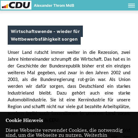
Alexander Throm MdB
Wirtschaftswende - wieder für
Wettbewerbsfähigkeit sorgen
Unser Land rutscht immer weiter in die Rezession, zwei
Jahre hintereinander schrumpft die Wirtschaft. Das hat es in
der Geschichte der Bundesrepublik bisher erst ein einziges
weiteres Mal gegeben, und zwar in den Jahren 2002 und
2003, als die Bundesregierung rot-grün war. Als Union
werden wir dafür sorgen, dass Deutschland ein starkes
Industrieland bleibt. Dazu gehört auch eine starke
Automobilindustrie. Sie ist eine Kernindustrie für unsere
Region und schafft nicht nur viele gut bezahlte Arbeitsplätze,
sondern treibt auch Innovationen in unserem Land voran.
Cookie Hinweis
Dafür stehen wir als CDU:
Diese Webseite verwendet Cookies, die notwendig
·
Wir entlasten vor allem Menschen mit niedrigen und
sind, um die Webseite zu nutzen. Weiterhin
mittleren Einkommen. Dafür passen wir den