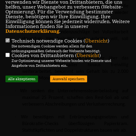
verwenden wir Dienste von Drittanbietern, die uns
helfen, unser Webangebot zu verbessern (Website-
Einkommensteuertarif an. Unser Ziel für die
Optmierung). Für die Verwendung bestimmter
Sozialversicherungsbeiträge: Wir wollen uns wieder
Dienste, benötigen wir Ihre Einwilligung. Ihre
auf die 40 Prozent hinbewegen.
Einwilligung können Sie jederzeit widerrufen. Weitere
Informationen finden Sie in unserer
Datenschutzerklärung
.
·
Wir stellen Überstundenzuschläge bei Vollzeitarbeit
steuerfrei. Wer freiwillig mehr arbeiten will, soll
Technisch notwendige Cookies (
Übersicht
)
mehr Netto vom Brutto haben.
Die notwendigen Cookies werden allein für den
ordnungsgemäßen Gebrauch der Webseite benötigt.
Cookies von Drittanbietern (
Übersicht
)
·
Wir führen eine Aktivrente ein. Wer über das
Zur Optimierung unserer Webseite binden wir Dienste und
gesetzliche Rentenalter hinaus freiwillig
Angebote von Drittanbietern ein.
weiterarbeitet, bekommt sein Gehalt bis zu 2.000
Euro im Monat steuerfrei.
Alle akzeptieren
Auswahl speichern
·
Wir senken die Unternehmenssteuerbelastung auf
maximal 25 Prozent, schaffen den Rest-Soli ab und
verbessern Abschreibungen und Verlustverrechnung.
·
Wir beseitigen mit Entrümpelungsgesetzen und
Bürokratie-Checks überflüssigen Papierkram.
Statistikpflichten und Doppelstrukturen bauen wir ab.