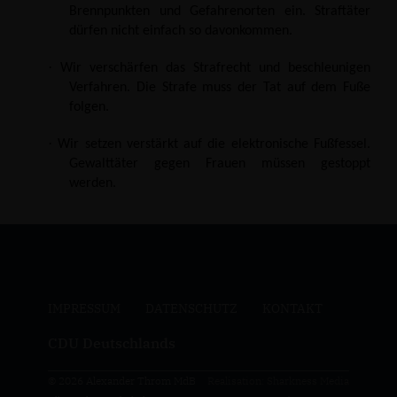
Brennpunkten und Gefahrenorten ein. Straftäter
dürfen nicht einfach so davonkommen.
·
Wir verschärfen das Strafrecht und beschleunigen
Verfahren. Die Strafe muss der Tat auf dem Fuße
folgen.
·
Wir setzen verstärkt auf die elektronische Fußfessel.
Gewalttäter gegen Frauen müssen gestoppt
werden.
IMPRESSUM
DATENSCHUTZ
KONTAKT
CDU Deutschlands
© 2026 Alexander Throm MdB
Realisation: Sharkness Media