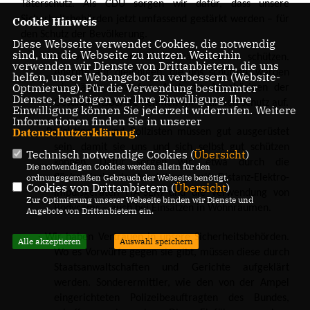
Täterschutz. Als CDU sorgen wir dafür, dass unsere
Sicherheitsbehörden jetzt umfassend gestärkt werden – für
Cookie Hinweis
den Schutz der Bevölkerung.
Diese Webseite verwendet Cookies, die notwendig
sind, um die Webseite zu nutzen. Weiterhin
·
Wir wollen unsere Einsatzkräfte besser schützen.
verwenden wir Dienste von Drittanbietern, die uns
Angriffe auf diejenigen, die uns schützen, werden
helfen, unser Webangebot zu verbessern (Website-
Optmierung). Für die Verwendung bestimmter
wir härter bestrafen. Auch die Angehörigen der
Dienste, benötigen wir Ihre Einwilligung. Ihre
Gesundheitsberufe nehmen wir in diesen Schutz auf.
Einwilligung können Sie jederzeit widerrufen. Weitere
Informationen finden Sie in unserer
Datenschutzerklärung
.
·
Polizistinnen und Polizisten müssen gut ausgerüstet
sein, damit sie uns und sich selbst gut schützen
Technisch notwendige Cookies (
Übersicht
)
können. Dafür sorgen wir, etwa durch die
Die notwendigen Cookies werden allein für den
ordnungsgemäßen Gebrauch der Webseite benötigt.
flächendeckende Ausstattung mit Distanz-Elektro-
Cookies von Drittanbietern (
Übersicht
)
Impulsgeräten (TA-SER) und die Verwendung von
Zur Optimierung unserer Webseite binden wir Dienste und
Bodycams – auch bei Einsätzen in Wohnräumen.
Angebote von Drittanbietern ein.
·
Wir haben Vertrauen in unsere Sicherheitsbehörden.
Alle akzeptieren
Auswahl speichern
Wo es Vorwürfe gegen sie gibt, müssen diese durch
Staatsanwaltschaften und Gerichte aufgeklärt
werden. Sonderermittler, wie den von der Ampel
eingerichteten Polizeibeauftragten des Bundes,