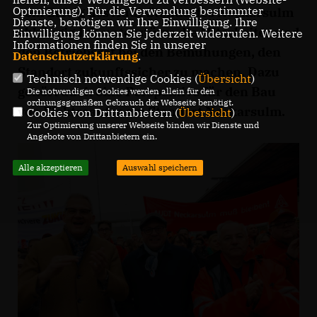
Optmierung). Für die Verwendung bestimmter
vom Erfolg des Audi-Standortes Neckarsulm
Dienste, benötigen wir Ihre Einwilligung. Ihre
abhängig.Ich unterstütze die Mitarbeiter und
Einwilligung können Sie jederzeit widerrufen. Weitere
Informationen finden Sie in unserer
den Betriebsrat bei den Bemühungen, den
Datenschutzerklärung
.
Standort zukunftssicher zu machen. Dazu
Technisch notwendige Cookies (
Übersicht
)
gehört auch eine Perspektive für den Bau
Die notwendigen Cookies werden allein für den
ordnungsgemäßen Gebrauch der Webseite benötigt.
von Elektroautos am Standort Neckarsulm.
Cookies von Drittanbietern (
Übersicht
)
Zur Optimierung unserer Webseite binden wir Dienste und
Angebote von Drittanbietern ein.
Alle akzeptieren
Auswahl speichern