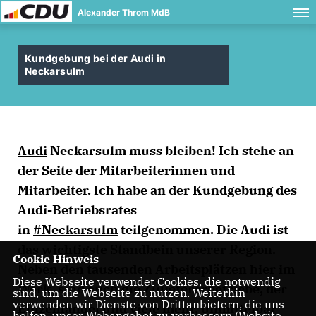
Alexander Throm MdB
Kundgebung bei der Audi in
Neckarsulm
Audi
Neckarsulm muss bleiben! Ich stehe an
der Seite der Mitarbeiterinnen und
Mitarbeiter. Ich habe an der Kundgebung des
Audi-Betriebsrates
in
#Neckarsulm
teilgenommen. Die Audi ist
das wichtigste Standbein unserer Region.
Cookie Hinweis
Neben den tausenden Arbeitsplätzen hier im
Diese Webseite verwendet Cookies, die notwendig
Werk, sind auch die Zuliefererbetriebe, der
sind, um die Webseite zu nutzen. Weiterhin
verwenden wir Dienste von Drittanbietern, die uns
Einzelhandel und viele mehr, unmittelbar
helfen, unser Webangebot zu verbessern (Website-