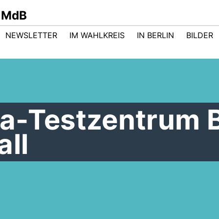
 MdB
NEWSLETTER
IM WAHLKREIS
IN BERLIN
BILDER
a-Testzentrum 
all