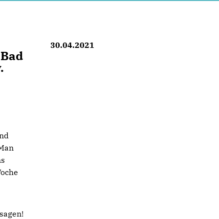
30.04.2021
 Bad
.
und
 Man
ns
Woche
sagen!