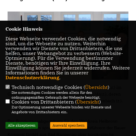
Cookie Hinweis
Diese Webseite verwendet Cookies, die notwendig
sind, um die Webseite zu nutzen. Weiterhin
verwenden wir Dienste von Drittanbietern, die uns
helfen, unser Webangebot zu verbessern (Website-
Optmierung). Für die Verwendung bestimmter
Dienste, benötigen wir Ihre Einwilligung. Ihre
Einwilligung können Sie jederzeit widerrufen. Weitere
Informationen finden Sie in unserer
Datenschutzerklärung
.
Technisch notwendige Cookies (
Übersicht
)
Der Bundestagsabgeordnete Alexander Throm (2.v.r.) im
Die notwendigen Cookies werden allein für den
Gespräch mit Manfred und Bernd Bauer (3./4.v.r.), deren
ordnungsgemäßen Gebrauch der Webseite benötigt.
Team und dem CDU –Vorsitzenden Erwin Wagenbach (r.).
Cookies von Drittanbietern (
Übersicht
)
Zur Optimierung unserer Webseite binden wir Dienste und
Angebote von Drittanbietern ein.
Der Bundestagsabgeordnete für den Wahlkreis Heilbronn
Alle akzeptieren
Auswahl speichern
Alexander Throm sprach mit den Geschäftsführern der Bauer
Kompost GmbH aus Bad Rappenau über bürokratische