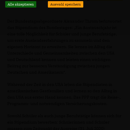
Alle akzeptieren
Auswahl speichern
Der Bundestagsabgeordnete Alexander Throm befürwortet
das Stipendium des Bundestages: „Ein Austauschjahr ist
eine tolle Möglichkeit für Schüler und junge Berufstätige,
um erste Auslandserfahrungen zu sammeln und den
eigenen Horizont zu erweitern. Sie lernen im Alltag die
Unterschiede und Gemeinsamkeiten zwischen den USA
und Deutschland kennen und leisten einen wichtigen
Beitrag zur besseren Verständigung zwischen jungen
Deutschen und Amerikanern“.
Während der Zeit in den USA leben die Stipendiaten in
amerikanischen Gastfamilien und lernen so den Alltag in
den USA aus erster Hand kennen. Das PPP trägt die Reise-,
Programm- und notwendigen Versicherungskosten.
Sowohl Schüler als auch junge Berufstätige können sich für
ein Stipendium bewerben: Schülerinnen und Schüler
müssen zum Zeitpunkt der Ausreise (31. Juli 2020)