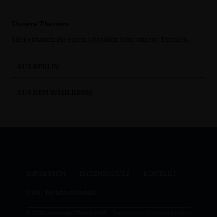
Unsere Themen
Hier erhalten Sie einen Überblick über unsere Themen.
AUS BERLIN
AUS DEM WAHLKREIS
IMPRESSUM
DATENSCHUTZ
KONTAKT
CDU Deutschlands
© 2026 Alexander Throm MdB
Realisation: Sharkness Media