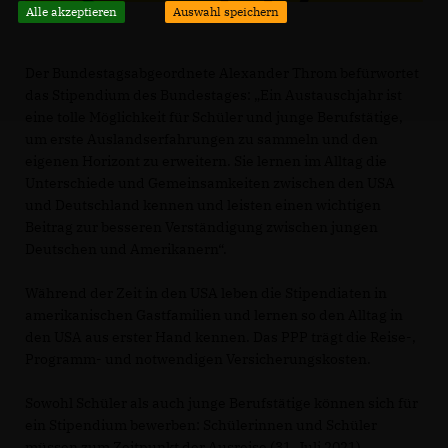
Alle akzeptieren
Auswahl speichern
Der Bundestagsabgeordnete Alexander Throm befürwortet
das Stipendium des Bundestages: „Ein Austauschjahr ist
eine tolle Möglichkeit für Schüler und junge Berufstätige,
um erste Auslandserfahrungen zu sammeln und den
eigenen Horizont zu erweitern. Sie lernen im Alltag die
Unterschiede und Gemeinsamkeiten zwischen den USA
und Deutschland kennen und leisten einen wichtigen
Beitrag zur besseren Verständigung zwischen jungen
Deutschen und Amerikanern“.
Während der Zeit in den USA leben die Stipendiaten in
amerikanischen Gastfamilien und lernen so den Alltag in
den USA aus erster Hand kennen. Das PPP trägt die Reise-,
Programm- und notwendigen Versicherungskosten.
Sowohl Schüler als auch junge Berufstätige können sich für
ein Stipendium bewerben: Schülerinnen und Schüler
müssen zum Zeitpunkt der Ausreise (31. Juli 2021)