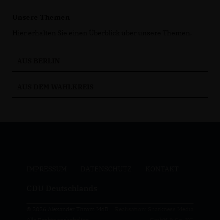
Unsere Themen
Hier erhalten Sie einen Überblick über unsere Themen.
AUS BERLIN
AUS DEM WAHLKREIS
IMPRESSUM
DATENSCHUTZ
KONTAKT
CDU Deutschlands
© 2026 Alexander Throm MdB
Realisation: Sharkness Media
Alle Rechte vorbehalten.
GmbH & Co. KG