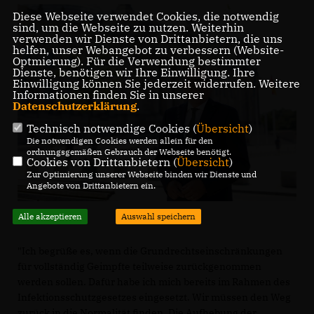
Diese Webseite verwendet Cookies, die notwendig
sind, um die Webseite zu nutzen. Weiterhin
verwenden wir Dienste von Drittanbietern, die uns
helfen, unser Webangebot zu verbessern (Website-
Optmierung). Für die Verwendung bestimmter
Dienste, benötigen wir Ihre Einwilligung. Ihre
Einwilligung können Sie jederzeit widerrufen. Weitere
Informationen finden Sie in unserer
Datenschutzerklärung
.
Technisch notwendige Cookies (
Übersicht
)
Die notwendigen Cookies werden allein für den
ordnungsgemäßen Gebrauch der Webseite benötigt.
Cookies von Drittanbietern (
Übersicht
)
Zur Optimierung unserer Webseite binden wir Dienste und
Angebote von Drittanbietern ein.
Alle akzeptieren
Auswahl speichern
"Ich begrüße es, wenn die Grundrechtseinschränkungen
für vollständig Geimpfte teilweise zurückgenommen
werden sollen. Dafür habe ich mich bereits im Rahmen des
Infektionsschutzgesetzes eingesetzt. Wir müssen den Weg
zurück in die Normalität finden. Die Aufhebung der