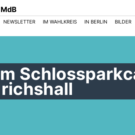
 MdB
NEWSLETTER
IM WAHLKREIS
IN BERLIN
BILDER
im Schlossparkc
drichshall