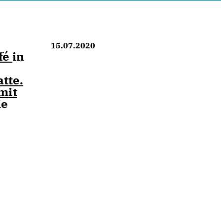
15.07.2020
fé
in
tte.
mit
ie