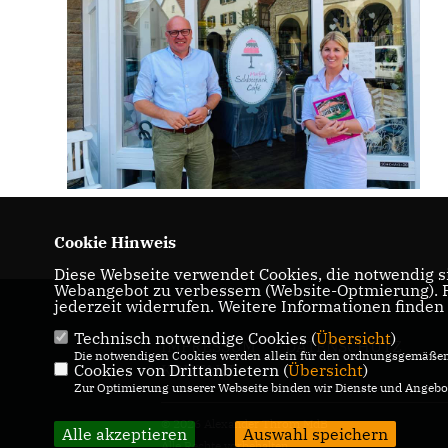
Cookie Hinweis
Diese Webseite verwendet Cookies, die notwendig si
Webangebot zu verbessern (Website-Optmierung). Fü
jederzeit widerrufen. Weitere Informationen finden
Technisch notwendige Cookies (
Übersicht
)
IMPRESSUM
DATENSCHUTZ
Die notwendigen Cookies werden allein für den ordnungsgemäßen 
KONTAKT
Cookies von Drittanbietern (
Übersicht
)
Zur Optimierung unserer Webseite binden wir Dienste und Angebot
© 2026 Alexander Throm MdB
Alle akzeptieren
Auswahl speichern
Alle Rechte vorbehalten.