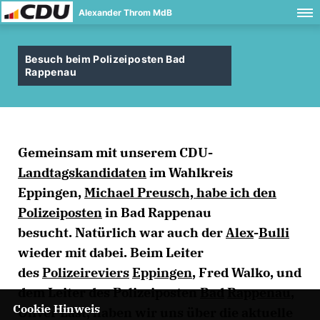
Alexander Throm MdB
Besuch beim Polizeiposten Bad
Rappenau
Gemeinsam mit unserem CDU-
Landtagskandidaten
im Wahlkreis
Eppingen,
Michael Preusch, habe ich den
Polizeiposten
in Bad Rappenau
besucht. Natürlich war auch der
Alex
-
Bulli
wieder mit dabei. Beim Leiter
des
Polizeireviers
Eppingen
, Fred Walko, und
dem Leiter des Polizeiposten
Bad
Rappenau
,
Cookie Hinweis
Oliver Last, haben wir uns über die aktuelle