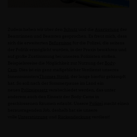
Zudem haben wir über den
Schutz
und die
Ausrüstung
der
Beamtinnen und Beamten gesprochen. Es freut mich, dass
sich die erweiterten
Befugnisse
für die Polizei, die seitens
der Politik ermöglicht wurden, in der Praxis bewähren und
auf große Zustimmung bei unseren Polizisten stoßen.
Beispielsweise die Möglichkeit zur Nutzung der
Body
-
Cam
. Dies ist ein ganz maßgeblicher Verdienst unseres
Innenministers
Thomas Strobl
, der lange hierfür gekämpft
hat. So soll nach der Sommerpause im Land ein
neues
Polizeigesetz
verabschiedet werden, das unter
anderem auch den Einsatz der Body-Cams in
geschlossenen Räumen erlaubt. Unsere
Polizei
macht einen
herausragenden Job, deshalb hat sie unsere
volle
Unterstützung
und
Rückendeckung
verdient!