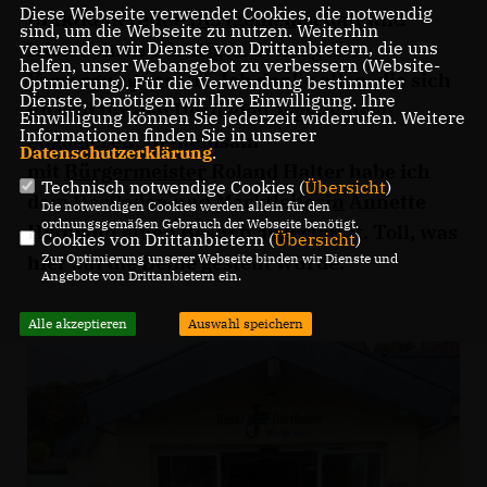
Diese Webseite verwendet Cookies, die notwendig
funktionierende
Dorfgemeinschaft
und
sind, um die Webseite zu nutzen. Weiterhin
leistet einen wichtigen Beitrag zur
verwenden wir Dienste von Drittanbietern, die uns
helfen, unser Webangebot zu verbessern (Website-
Versorgung vor Ort. Ich danke allen, die sich
Optmierung). Für die Verwendung bestimmter
Dienste, benötigen wir Ihre Einwilligung. Ihre
im und für den Dorfladen Jagsthausen
Einwilligung können Sie jederzeit widerrufen. Weitere
Informationen finden Sie in unserer
engagieren. Gemeinsam
Datenschutzerklärung
.
mit
Bürgermeister
Roland Halter habe ich
Technisch notwendige Cookies (
Übersicht
)
dem Dorfladen und
Marktleiterin
Annette
Die notwendigen Cookies werden allein für den
ordnungsgemäßen Gebrauch der Webseite benötigt.
Hofmann einen Besuch abgestattet. Toll, was
Cookies von Drittanbietern (
Übersicht
)
hier auf die Beine gestellt wurde.
Zur Optimierung unserer Webseite binden wir Dienste und
Angebote von Drittanbietern ein.
Alle akzeptieren
Auswahl speichern