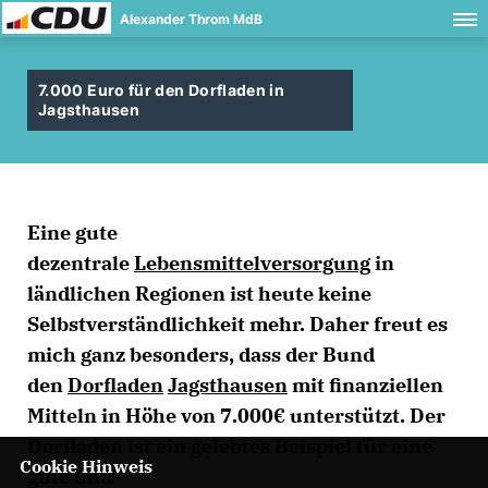
Alexander Throm MdB
7.000 Euro für den Dorfladen in
Jagsthausen
Eine gute
dezentrale
Lebensmittelversorgung
in
ländlichen Regionen ist heute keine
Selbstverständlichkeit mehr. Daher freut es
mich ganz besonders, dass der Bund
den
Dorfladen
Jagsthausen
mit finanziellen
Mitteln in Höhe von 7.000€ unterstützt. Der
Dorfladen ist ein gelebtes Beispiel für eine
Cookie Hinweis
gute und