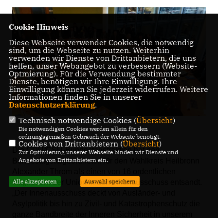
Cookie Hinweis
Diese Webseite verwendet Cookies, die notwendig
sind, um die Webseite zu nutzen. Weiterhin
verwenden wir Dienste von Drittanbietern, die uns
helfen, unser Webangebot zu verbessern (Website-
Optmierung). Für die Verwendung bestimmter
Dienste, benötigen wir Ihre Einwilligung. Ihre
Einwilligung können Sie jederzeit widerrufen. Weitere
Informationen finden Sie in unserer
Datenschutzerklärung
.
Technisch notwendige Cookies (
Übersicht
)
Die notwendigen Cookies werden allein für den
ordnungsgemäßen Gebrauch der Webseite benötigt.
Cookies von Drittanbietern (
Übersicht
)
Die CDU/CSU-Bundestagsfraktion hat den
Zur Optimierung unserer Webseite binden wir Dienste und
Angebote von Drittanbietern ein.
Bundestagsabgeordneten für den Wahlkreis Heilbronn
Alexander Throm als einen von 16 ordentlichen
Alle akzeptieren
Auswahl speichern
Mitgliedern der Union in den Innenausschuss entsandt.
Der Innenausschuss deckt von Ausländer- und
Asylpolitik bis hin zu Zivil- und Katastrophenschutz die
ganze Bandbreite der Inneren Sicherheit in unserem