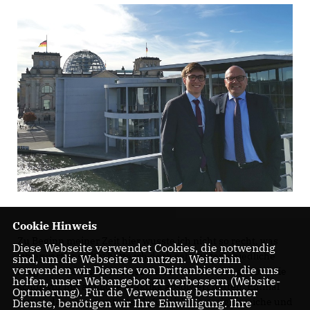
Cookie Hinweis
Zu Beginn meiner Zeit hier wusste ich nicht so recht, was
Diese Webseite verwendet Cookies, die notwendig
ich erwarten sollte; hatte ich doch sehr unterschiedliche
sind, um die Webseite zu nutzen. Weiterhin
verwenden wir Dienste von Drittanbietern, die uns
Dinge von Kommilitoninnen und Kommilitonen gehört, die
helfen, unser Webangebot zu verbessern (Website-
schon vor mir ähnliche Praktika absolviert hatten. Einmal
Optmierung). Für die Verwendung bestimmter
war es das entspannteste, dafür nicht so ereignisreiche und
Dienste, benötigen wir Ihre Einwilligung. Ihre