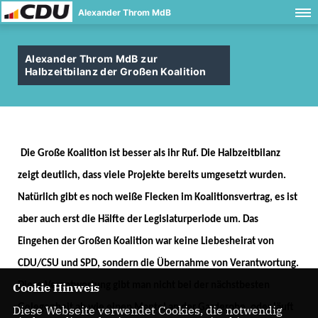
Alexander Throm MdB
Alexander Throm MdB zur
Halbzeitbilanz der Großen Koalition
Die Große Koalition ist besser als ihr Ruf. Die Halbzeitbilanz
zeigt deutlich, dass viele Projekte bereits umgesetzt wurden.
Natürlich gibt es noch weiße Flecken im Koalitionsvertrag, es ist
aber auch erst die Hälfte der Legislaturperiode um. Das
Eingehen der Großen Koalition war keine Liebesheirat von
CDU/CSU und SPD, sondern die Übernahme von Verantwortung.
Cookie Hinweis
Diese Verantwortung gibt man nicht bei der nächstbesten
Gelegenheit ab wie einen Mantel an der Garderobe, oder läuft
Diese Webseite verwendet Cookies, die notwendig