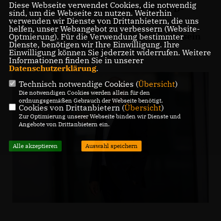
Diese Webseite verwendet Cookies, die notwendig
Parteiführung teilt. Innerhalb der SPD-
sind, um die Webseite zu nutzen. Weiterhin
verwenden wir Dienste von Drittanbietern, die uns
Bundestagsfraktion dürfte der
helfen, unser Webangebot zu verbessern (Website-
Selbsterhaltungstrieb deutlich stärker sein
Optmierung). Für die Verwendung bestimmter
Dienste, benötigen wir Ihre Einwilligung. Ihre
als an der Parteibasis.
Einwilligung können Sie jederzeit widerrufen. Weitere
Informationen finden Sie in unserer
Datenschutzerklärung
.
Technisch notwendige Cookies (
Übersicht
)
Die notwendigen Cookies werden allein für den
ordnungsgemäßen Gebrauch der Webseite benötigt.
Cookies von Drittanbietern (
Übersicht
)
Zur Optimierung unserer Webseite binden wir Dienste und
Angebote von Drittanbietern ein.
Alle akzeptieren
Auswahl speichern