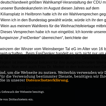
deutschlandweit größten Wahlkampf-Veranstaltung der CDU mi
unserer Bundeskanzlerin im August diesen Jahres auf dem
Kiliansplatz in Heilbronn hatte ich ihr ein Wahlversprechen ge
Wenn ich in den Bundestag gewählt würde, würde ich ihr den 
Wein aus meinem Wahlkreis für die Weihnachtsfeiertage mitbri
Dieses Versprechen habe ich nun eingelöst. Ich konnte unsere
ngwinzer „FreiDenker“ überreichen“, berichtete der
gwinzern der Winzer vom Weinsberger Tal eG im Alter von 16 b
irt-schaften. „Beim FreiDenker handelt es sich nicht nur um 
 ist gleichfalls Programm – insofern ist es ein Geschenk, mi
Region ist international bekannt für ihre ausgezeichneten Wein
anbau. Nun wird auch Frau Dr. Merkel in den kulinarischen G
nd, um die Webseite zu nutzen. Weiterhin verwenden wir Di
r die Verwendung bestimmter Dienste, benötigen wir Ihre 
 Sie in unserer
Datenschutzerklärung
.
CDU Deutschlands
Gebrauch der Webseite benötigt.
e von Drittanbietern ein.