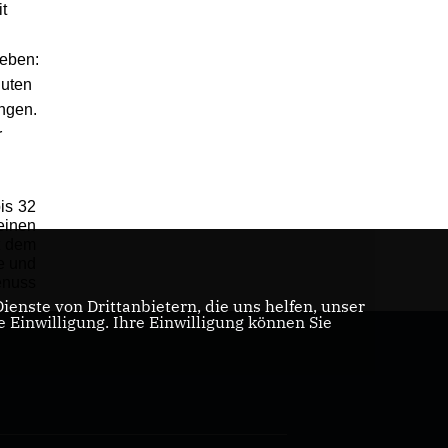
t
geben:
guten
ngen.
r
is 32
einen
t dem
e und
enuss
enste von Drittanbietern, die uns helfen, unser
Einwilligung. Ihre Einwilligung können Sie