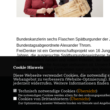
Bundeskanzlerin sechs Flaschen Spätburgunder der Ju
Bundestagsabgeordnete Alexander Throm.
FreiDenker ist ein Gemeinschaftsprojekt von 16 Jun
Jahren, die ausgesuchte Spätburgunderweinberge bew
außerordentlich runden und vollen Rotwein, der Name
auch eine politische Aussage verbunden ist. Unsere 
Cookie Hinweis
die stimmungsvollen Festivitäten rund um den Wein
aus unserer Heimat kommen“, so Throm weiter.
Diese Webseite verwendet Cookies, die notwendig si
Webangebot zu verbessern (Website-Optmierung). Fü
jederzeit widerrufen. Weitere Informationen finden
Technisch notwendige Cookies (
Übersicht
)
IMPRESSUM
DATENSCHUTZ
Die notwendigen Cookies werden allein für den ordnungsgemäßen 
Cookies von Drittanbietern (
KONTAKT
Übersicht
)
Zur Optimierung unserer Webseite binden wir Dienste und Angebot