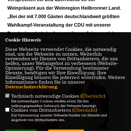
Weinpräsent aus der Weinregion Heilbronner Land.
Bei der mit 7.000 Gästen deutschlandweit größten
Wahlkampf-Veranstaltung der CDU mit unserer
Bundeskanzlerin im August diesen Jahres auf dem
Cookie Hinweis
Kiliansplatz in Heilbronn hatte ich ihr ein
Diese Webseite verwendet Cookies, die notwendig
Wahlversprechen gegeben:
sind, um die Webseite zu nutzen. Weiterhin
verwenden wir Dienste von Drittanbietern, die uns
helfen, unser Webangebot zu verbessern (Website-
Optmierung). Für die Verwendung bestimmter
Dienste, benötigen wir Ihre Einwilligung. Ihre
Einwilligung können Sie jederzeit widerrufen. Weitere
Informationen finden Sie in unserer
Datenschutzerklärung
.
Technisch notwendige Cookies (
Übersicht
)
Die notwendigen Cookies werden allein für den
ordnungsgemäßen Gebrauch der Webseite benötigt.
Cookies von Drittanbietern (
Übersicht
)
Zur Optimierung unserer Webseite binden wir Dienste und
Angebote von Drittanbietern ein.