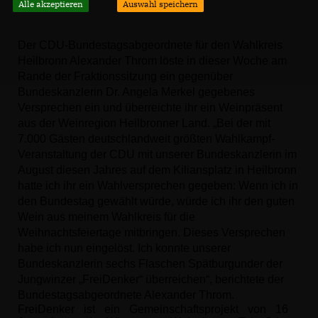
Alle akzeptieren
Auswahl speichern
Der CDU-Bundestagsabgeordnete für den Wahlkreis
Heilbronn Alexander Throm löste in dieser Woche am
Rande der Fraktionssitzung ein gegenüber
Bundeskanzlerin Dr. Angela Merkel gegebenes
Versprechen ein und überreichte ihr ein Weinpräsent
aus der Weinregion Heilbronner Land. „Bei der mit
7.000 Gästen deutschlandweit größten Wahlkampf-
Veranstaltung der CDU mit unserer Bundeskanzlerin im
August diesen Jahres auf dem Kiliansplatz in Heilbronn
hatte ich ihr ein Wahlversprechen gegeben: Wenn ich in
den Bundestag gewählt würde, würde ich ihr den guten
Wein aus meinem Wahlkreis für die
Weihnachtsfeiertage mitbringen. Dieses Versprechen
habe ich nun eingelöst. Ich konnte unserer
Bundeskanzlerin sechs Flaschen Spätburgunder der
Jungwinzer „FreiDenker“ überreichen“, berichtete der
Bundestagsabgeordnete Alexander Throm.
FreiDenker ist ein Gemeinschaftsprojekt von 16