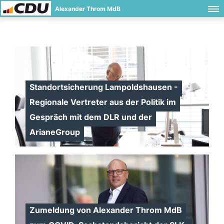
Alexander Throm MdB
Standortsicherung Lampoldshausen -
Regionale Vertreter aus der Politik im
Gespräch mit dem DLR und der
ArianeGroup
Zumeldung von Alexander Throm MdB