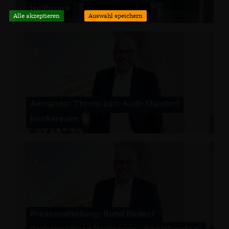
Heilbronn
Alle akzeptieren
Auswahl speichern
Alexander Throm zum Audi-Standort
Neckarsulm
Pressemitteilung: Bund fördert