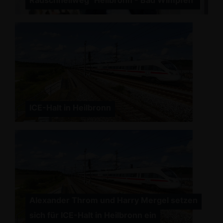
Radschnellweg "Heilbronn - Bad Wimpfen"
ICE-Halt in Heilbronn
Alexander Throm und Harry Mergel setzen
sich für ICE-Halt in Heilbronn ein