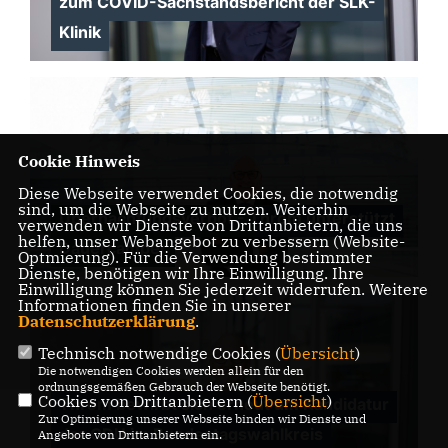
zum COVID-Sachstandsbericht der SLK-
Klinik
Cookie Hinweis
Diese Webseite verwendet Cookies, die notwendig
sind, um die Webseite zu nutzen. Weiterhin
Übernachtungsverbot - Throm unterstützt
verwenden wir Dienste von Drittanbietern, die uns
helfen, unser Webangebot zu verbessern (Website-
Dauercamper
Optmierung). Für die Verwendung bestimmter
Dienste, benötigen wir Ihre Einwilligung. Ihre
Einwilligung können Sie jederzeit widerrufen. Weitere
Informationen finden Sie in unserer
Datenschutzerklärung
.
Technisch notwendige Cookies (
Übersicht
)
Die notwendigen Cookies werden allein für den
ordnungsgemäßen Gebrauch der Webseite benötigt.
Cookies von Drittanbietern (
Übersicht
)
Throm bewirbt sich erneut um Kandidatur
Zur Optimierung unserer Webseite binden wir Dienste und
der CDU im Bundestagswahlkreis
Angebote von Drittanbietern ein.