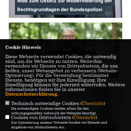
MdB zum Gesetz zur Modernisierung der
Rechtsgrundlagen der Bundespolizei
Cookie Hinweis
Alexander Throm: 80.000,- Euro
Diese Webseite verwendet Cookies, die notwendig
sind, um die Webseite zu nutzen. Weiterhin
Fördermittel des Bundes für den
verwenden wir Dienste von Drittanbietern, die uns
helfen, unser Webangebot zu verbessern (Website-
Breitbandausbau in Neuenstadt am Kocher
Optmierung). Für die Verwendung bestimmter
Dienste, benötigen wir Ihre Einwilligung. Ihre
Einwilligung können Sie jederzeit widerrufen. Weitere
Informationen finden Sie in unserer
Datenschutzerklärung
.
Technisch notwendige Cookies (
Übersicht
)
Die notwendigen Cookies werden allein für den
ordnungsgemäßen Gebrauch der Webseite benötigt.
Cookies von Drittanbietern (
Übersicht
)
Zur Optimierung unserer Webseite binden wir Dienste und
Bund fördert Ritterstiftskirche St. Peter in
Angebote von Drittanbietern ein.