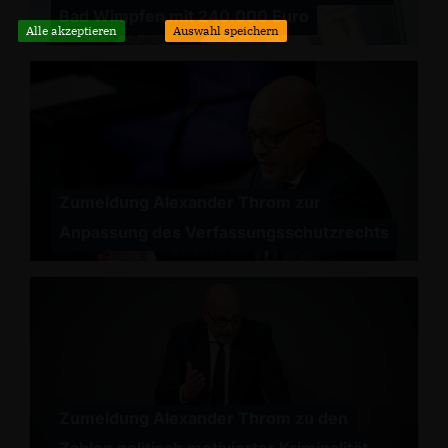
Bad Wimpfen mit 240.000 Euro
Alle akzeptieren
Auswahl speichern
Zumeldung Alexander Throm zur
Anpassung des Verfassungsschutzrechts
Zumeldung Alexander Throm zu den